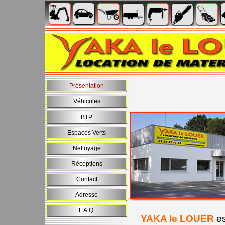
Présentation
Véhicules
BTP
Espaces Verts
Nettoyage
Réceptions
Contact
Adresse
F.A.Q.
YAKA le LOUER
e